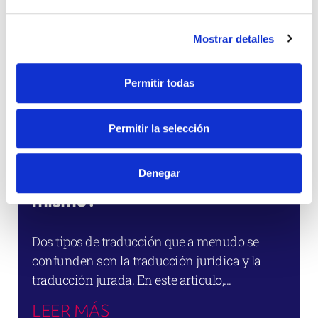
Mostrar detalles
Permitir todas
Permitir la selección
Traducción jurídica y
Denegar
traducción jurada: ¿son lo
mismo?
Dos tipos de traducción que a menudo se
confunden son la traducción jurídica y la
traducción jurada. En este artículo,...
LEER MÁS