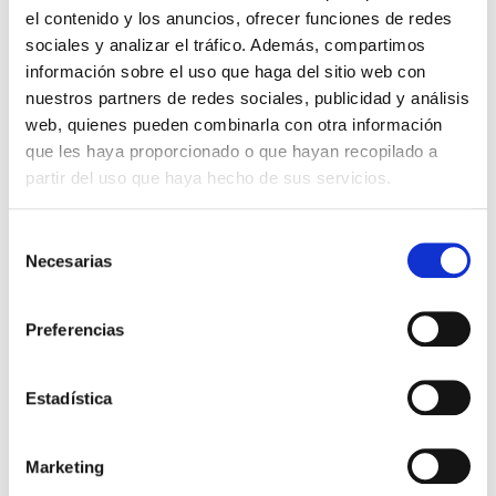
el contenido y los anuncios, ofrecer funciones de redes
sociales y analizar el tráfico. Además, compartimos
información sobre el uso que haga del sitio web con
El reto del traductor ante el
nuestros partners de redes sociales, publicidad y análisis
auge del anglicismo
web, quienes pueden combinarla con otra información
que les haya proporcionado o que hayan recopilado a
partir del uso que haya hecho de sus servicios.
La labor del traductor profesional va mucho
más allá de la transcodificación de términos;
Selección
implica una gestión crítica de la...
Necesarias
de
consentimiento
LEER MÁS
Preferencias
Estadística
Marketing