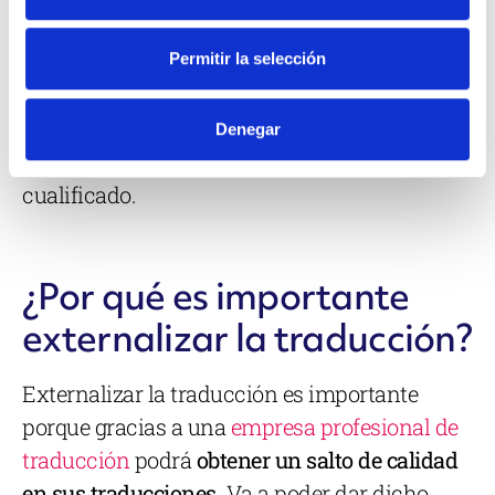
No obstante, gracias a esto su empresa podrá
reducir costes y mejorar la eficiencia
, ya que
Permitir la selección
en muchas ocasiones si no cuenta con
empresas de outsourcing el personal tiene que
Denegar
hacer frente a tareas para las que no está
cualificado.
¿Por qué es importante
externalizar la traducción?
Externalizar la traducción es importante
porque gracias a una
empresa profesional de
traducción
podrá
obtener un salto de calidad
en sus traducciones
. Va a poder dar dicho